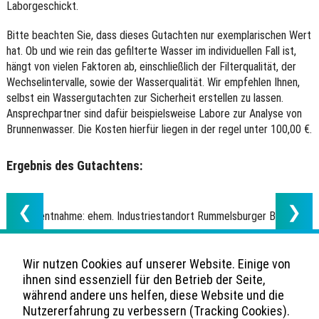
Laborgeschickt.
Bitte beachten Sie, dass dieses Gutachten nur exemplarischen Wert
hat. Ob und wie rein das gefilterte Wasser im individuellen Fall ist,
hängt von vielen Faktoren ab, einschließlich der Filterqualität, der
Wechselintervalle, sowie der Wasserqualität. Wir empfehlen Ihnen,
selbst ein Wassergutachten zur Sicherheit erstellen zu lassen.
Ansprechpartner sind dafür beispielsweise Labore zur Analyse von
Brunnenwasser. Die Kosten hierfür liegen in der regel unter 100,00 €.
Ergebnis des Gutachtens:
❮
❯
Wasserentnahme: ehem. Industriestandort Rummelsburger Bucht
(Berlin)
Mehr über den Rummelsburger See im Zusammenhang mit der
Wir nutzen Cookies auf unserer Website. Einige von
Schadstoffbelastung durch den ehemaligen Industriestandort in der
ihnen sind essenziell für den Betrieb der Seite,
DDR finden Sie
hier
.
während andere uns helfen, diese Website und die
Nutzererfahrung zu verbessern (Tracking Cookies).